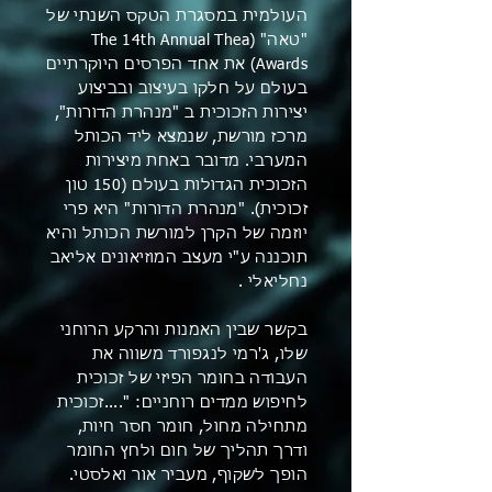
העולמית במסגרת הטקס השנתי של
"טאה" (The 14th Annual Thea
Awards) את אחד הפרסים היוקרתיים
בעולם על חלקו בעיצוב ובביצוע
יצירות הזכוכית ב "מנהרת הדורות",
מרכז מורשת, שנמצא ליד הכותל
המערבי. מדובר באחת מיצירות
הזכוכית הגדולות בעולם (150 טון
זכוכית). "מנהרת הדורות" היא פרי
יוזמה של הקרן למורשת הכותל והיא
תוכננה ע"י מעצב המוזיאונים אליאב
נחליאלי .
בקשר שבין האמנות והרקע הרוחני
שלו, ג'רמי לנגפורד משווה את
העבודה בחומר הפיזי של זכוכית
לחיפוש ממדים רוחניים: "....זכוכית
מתחילה מחול, חומר חסר חיות,
ודרך תהליך של חום ולחץ החומר
הופך לשקוף, מעביר אור ואלסטי.