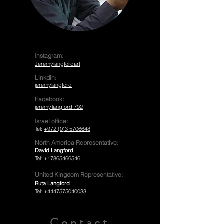
:
Instagram:
Jeremylangfordart
Linkdin
:
jeremylangford
Facebook:
jeremy.langford.792
Israel office:
Tel:
+972 (0)3 5706648
North America Representative:
David Langford
Tel:
+1
7865466546
United Kingdom Representative:
Ruta Langford
Tel:
+444
7575040033
Contact